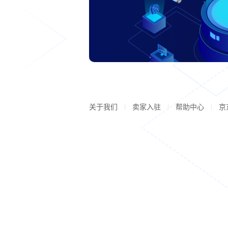
关于我们
卖家入驻
帮助中心
京